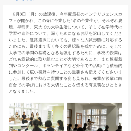
6月8日（月）の放課後、今年度最初のインテリジェンスカ
フェが開かれ、この春に卒業した4名の卒業生が、それぞれ慶
應、早稲田、東大での大学生活について、そして在学時代の
学習や進路について、深くためになるお話を沢山してくださ
いました。進路選択においても、様々な入試形態に対応する
ためにも、最後まで広く多くの選択肢を残すために、そして
大学での学問の基礎となる勉強をするために、学校の授業は
どれも意欲的に取り組むことが大切であること、また模擬裁
判やコンクール、ボランテイアなど外部での活動にも積極的
に参加して広い視野を持つことの重要さも伝えてくださいま
した。最後まで熱心に質問する姿も見られ、先輩が後輩に白
百合での学びにおける大切なことを伝える有意義なひととき
となりました。